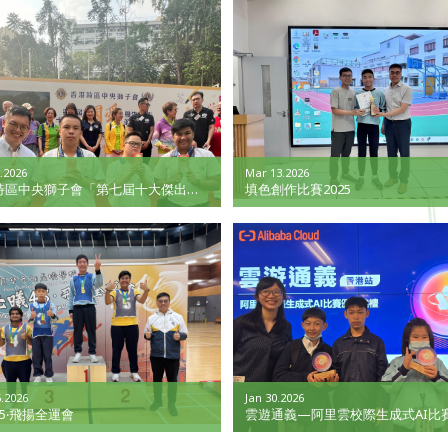
.2026
Mar 13.2026
特區中央獅子會「第七屆十大傑出關
填色創作比賽2025
選舉2025-2026」
.2026
Jan 30.2026
5‧飛揚全運會
雲遊通義—阿里雲校際生成式AI比
站