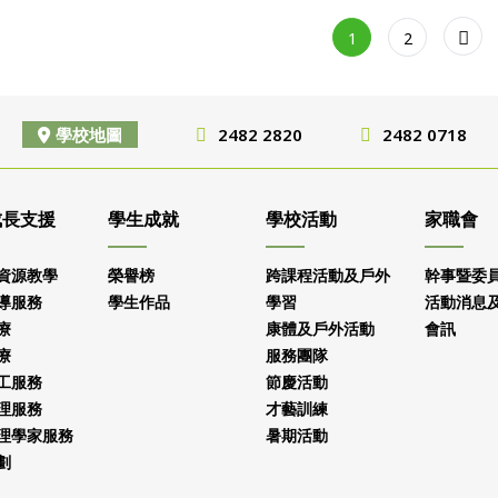
1
2
學校地圖
2482 2820
2482 0718
成長支援
學生成就
學校活動
家職會
資源教學
榮譽榜
跨課程活動及戶外
幹事暨委
導服務
學生作品
學習
活動消息
療
康體及戶外活動
會訊
療
服務團隊
工服務
節慶活動
理服務
才藝訓練
理學家服務
暑期活動
劃