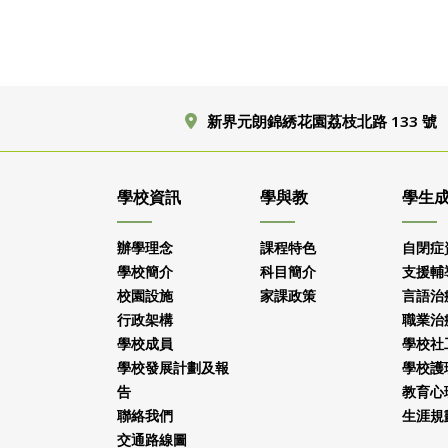
新界元朗錦綉花園荔枝北路 133 號
學校資訊
學與教
學生
辦學理念
課程特色
自閉症
學校簡介
科目簡介
支援輔
校園設施
家課政策
言語治
行政架構
職業治
學校成員
學校社
學校發展計劃及報
學校護
告
教育心
聯絡我們
生涯規
交通路線圖