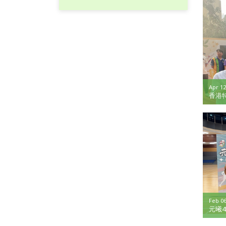
Apr 12
香港
愛學生
Feb 06
元曦4