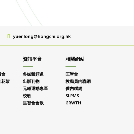
yuenlong@hongchi.org.hk
資訊平台
相關網站
員會
多媒體頻道
匡智會
及花絮
出版刊物
教職員内聯網
元曦運動專區
舊内聯網
校歌
SLPMS
匡智會會歌
GRWTH