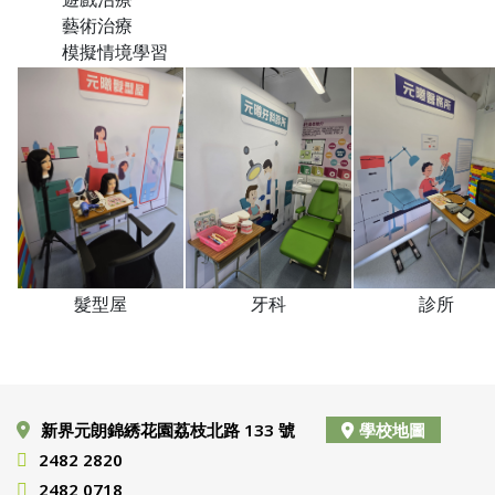
藝術治療
模擬情境學習
髮型屋
牙科
診所
新界元朗錦綉花園荔枝北路 133 號
學校地圖
2482 2820
2482 0718