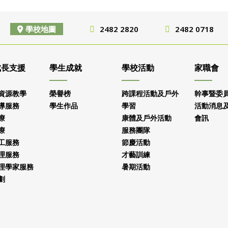
學校地圖
2482 2820
2482 0718
成長支援
學生成就
學校活動
家職會
資源教學
榮譽榜
跨課程活動及戶外
幹事暨委
導服務
學生作品
學習
活動消息
療
康體及戶外活動
會訊
療
服務團隊
工服務
節慶活動
理服務
才藝訓練
理學家服務
暑期活動
劃