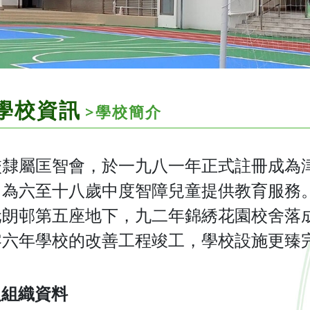
學校資訊
>學校簡介
校隸屬匡智會，於一九八一年正式註冊成為
，為六至十八歲中度智障兒童提供教育服務
元朗邨第五座地下，九二年錦綉花園校舍落
零六年學校的改善工程竣工，學校設施更臻
級組織資料