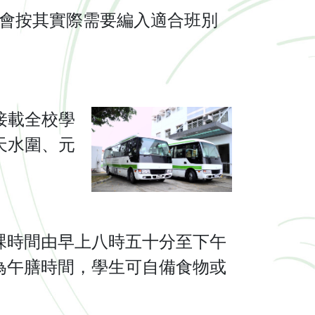
生會按其實際需要編入適合班別
接載全校學
天水圍、元
課時間由早上八時五十分至下午
為午膳時間，學生可自備食物或