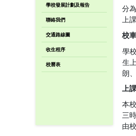
學校發展計劃及報告
分為
上
聯絡我們
交通路線圖
校
收生程序
學校
生
校曆表
朗
上
本
三
由