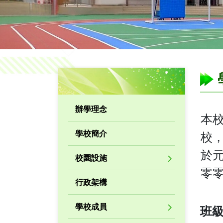
辦學理念
本
學校簡介
校
於
校園設施
零
行政架構
學校成員
班