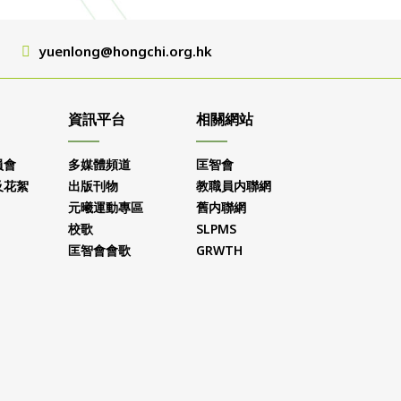
yuenlong@hongchi.org.hk
資訊平台
相關網站
員會
多媒體頻道
匡智會
及花絮
出版刊物
教職員内聯網
元曦運動專區
舊内聯網
校歌
SLPMS
匡智會會歌
GRWTH