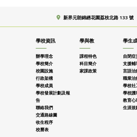
新界元朗錦綉花園荔枝北路 133 號
學校資訊
學與教
學生
辦學理念
課程特色
自閉症
學校簡介
科目簡介
支援輔
校園設施
家課政策
言語治
行政架構
職業治
學校成員
學校社
學校發展計劃及報
學校護
告
教育心
聯絡我們
生涯規
交通路線圖
收生程序
校曆表