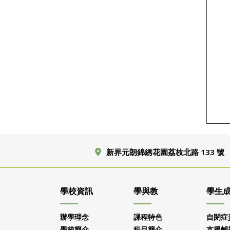
新界元朗錦綉花園荔枝北路 133 號
學校資訊
學與教
學生
辦學理念
課程特色
自閉症
學校簡介
科目簡介
支援輔