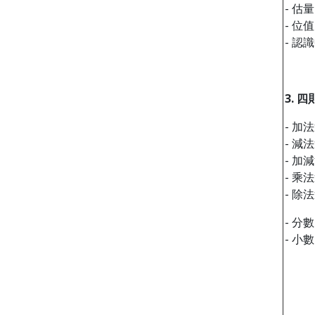
- 估量
- 位值
- 認
3.
四
- 加
- 減
- 加
- 乘
- 除
- 分數
- 小數