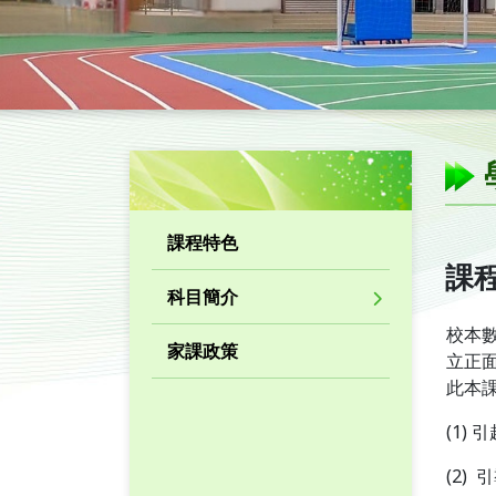
課程特色
課
科目簡介
校本
家課政策
立正
此本
(1)
(2)