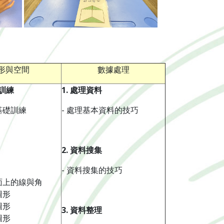
形與空間
數據處理
訓練
1.
處理資料
基礎訓練
- 處理基本資料的技巧
2.
資料搜集
- 資料搜集的技巧
面上的線與角
圖形
圖形
3.
資料整理
圖形