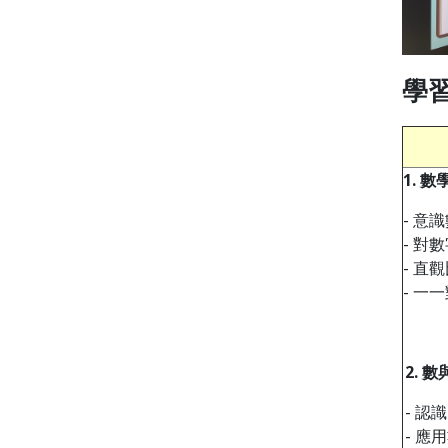
學
1.
數
- 意
- 對
- 直
- 一
2.
數
- 認
- 應