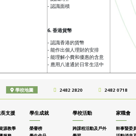
- 認識面積
6
.
香港貨幣
- 認識香港的貨幣
- 能作出個人理財的安排
- 能理解小費和優惠的含意
- 應用八達通於日常生活中
學校地圖
2482 2820
2482 0718
成長支援
學生成就
學校活動
家職會
資源教學
榮譽榜
跨課程活動及戶外
幹事暨委
導服務
學生作品
學習
活動消息