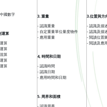
識中國數字
3.
重量
3.
位置
與方
- 認識重量
- 認識及描
- 自定重量單位量度物件
- 認識及描
則運算
- 應用重量
- 閲讀位置
法運算
- 閲讀及應
法運算
減混算
4,
時間
和
日期
法運算
法運算
- 認識時間
- 認識日期
- 應用時間和日期
5.
周界
和
面積
- 認識周界