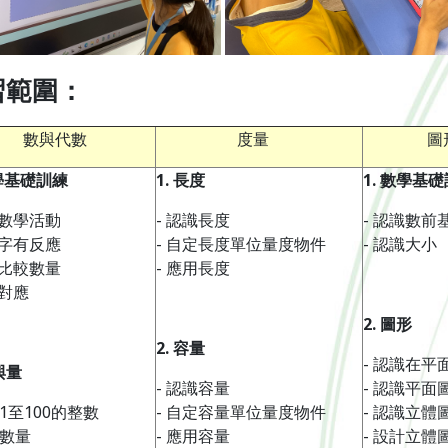
習範圍：
數與代數
度量
圖
學基礎訓練
1.
長度
1.
數學基礎
識數學活動
- 認識長度
- 認識數前
數字有反應
- 自定長度單位量度物件
- 認識大小
觀比較數量
- 應用長度
一對應
2.
圖形
2.
容量
- 認識在平
與量
- 認識容量
- 認識平面
識1至100的整數
- 自定容量單位量度物件
- 認識立體
用數量
- 應用容量
- 設計立體