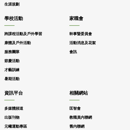
生涯規劃
學校活動
家職會
跨課程活動及戶外學習
幹事暨委員會
康體及戶外活動
活動消息及花絮
服務團隊
會訊
節慶活動
才藝訓練
暑期活動
資訊平台
相關網站
多媒體頻道
匡智會
出版刊物
教職員内聯網
元曦運動專區
舊内聯網