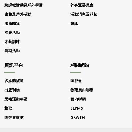
跨課程活動及戶外學習
幹事暨委員會
康體及戶外活動
活動消息及花絮
服務團隊
會訊
節慶活動
才藝訓練
暑期活動
資訊平台
相關網站
多媒體頻道
匡智會
出版刊物
教職員内聯網
元曦運動專區
舊内聯網
校歌
SLPMS
匡智會會歌
GRWTH